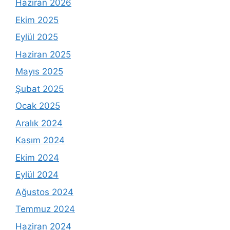
Haziran 2026
Ekim 2025
Eylül 2025
Haziran 2025
Mayıs 2025
Şubat 2025
Ocak 2025
Aralık 2024
Kasım 2024
Ekim 2024
Eylül 2024
Ağustos 2024
Temmuz 2024
Haziran 2024