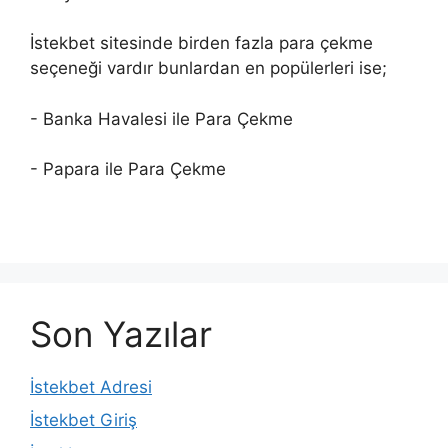
İstekbet sitesinde birden fazla para çekme
seçeneği vardır bunlardan en popülerleri ise;
- Banka Havalesi ile Para Çekme
- Papara ile Para Çekme
Son Yazılar
İstekbet Adresi
İstekbet Giriş