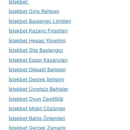
İstekbet
İstekbet Giriş Rehberi
İstekbet Başlangıç Limitleri
İstekbet Kazanç Fırsatları
İstekbet Hesap Yönetimi
İstekbet Site Başlangıcı
İstekbet Espor Kazançları
İstekbet Dikkatli Bahisler
İstekbet Destek İletişimi
İstekbet Ücretsiz Bahisler
İstekbet Oyun Çeşitliliği
İstekbet Mobil Çözümler
İstekbet Bahis Önlemleri
İstekbet Gerçek Zamanlı