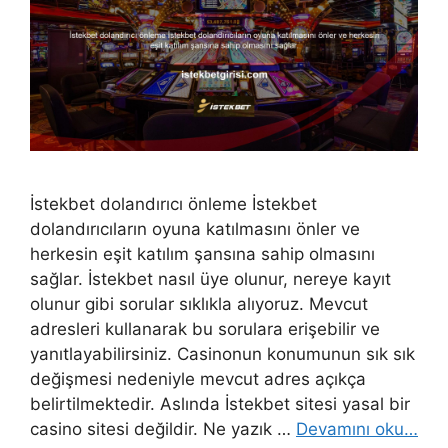
İstekbet dolandırıcı önleme İstekbet
dolandırıcıların oyuna katılmasını önler ve
herkesin eşit katılım şansına sahip olmasını
sağlar. İstekbet nasıl üye olunur, nereye kayıt
olunur gibi sorular sıklıkla alıyoruz. Mevcut
adresleri kullanarak bu sorulara erişebilir ve
yanıtlayabilirsiniz. Casinonun konumunun sık sık
değişmesi nedeniyle mevcut adres açıkça
belirtilmektedir. Aslında İstekbet sitesi yasal bir
casino sitesi değildir. Ne yazık …
Devamını oku…