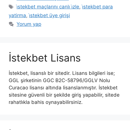
Etiketler
i̇stekbet maçlarını canlı i̇zle
,
i̇stekbet para
yatirma
,
i̇stekbet üye girişi
Yorum yap
İstekbet Lisans
İstekbet, lisanslı bir sitedir. Lisans bilgileri ise;
GGL şirketinin GGC B2C-58796/GGLV Nolu
Curacao lisansı altında lisanslanmıştır. İstekbet
sitesine güvenli bir şekilde giriş yapabilir, sitede
rahatlıkla bahis oynayabilirsiniz.