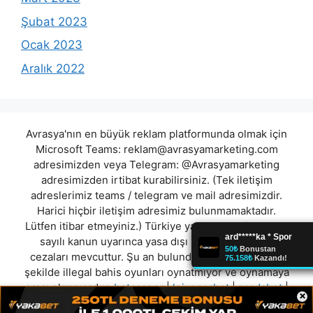
Şubat 2023
Ocak 2023
Aralık 2022
Avrasya'nın en büyük reklam platformunda olmak için
Microsoft Teams:
reklam@avrasyamarketing.com
adresimizden veya Telegram: @Avrasyamarketing
adresimizden irtibat kurabilirsiniz. (Tek iletişim
adreslerimiz teams / telegram ve mail adresimizdir.
Harici hiçbir iletişim adresimiz bulunmamaktadır.
Lütfen itibar etmeyiniz.) Türkiye yasalarına göre 7258
sayılı kanun uyarınca yasa dışı bahis oynamanın
cezaları mevcuttur. Şu an bulunduğunuz site hiç bir
şekilde illegal bahis oyunları oynatmıyor ve oynamaya
aracı olmuyordur.
betcasper
|
lejyonerbet
|
pradabet
|
×
casinosezar
|
casinokali
|
slotra
|
sakibet
|
prensbet