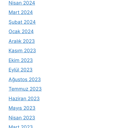
Nisan 2024
Mart 2024
Şubat 2024
Ocak 2024
Aralık 2023
Kasım 2023
Ekim 2023
Eylül 2023
Ağustos 2023
Temmuz 2023
Haziran 2023
Mayıs 2023
Nisan 2023
Mart 2023