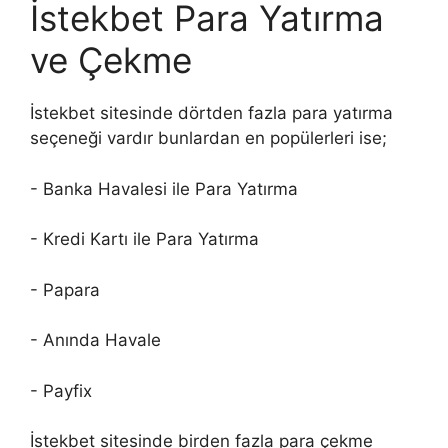
İstekbet Para Yatırma
ve Çekme
İstekbet sitesinde dörtden fazla para yatırma
seçeneği vardır bunlardan en popülerleri ise;
- Banka Havalesi ile Para Yatırma
- Kredi Kartı ile Para Yatırma
- Papara
- Anında Havale
- Payfix
İstekbet sitesinde birden fazla para çekme