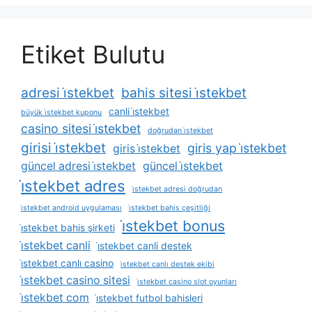
Etiket Bulutu
adresi i̇stekbet
bahis sitesi i̇stekbet
canli i̇stekbet
büyük i̇stekbet kuponu
casino sitesi i̇stekbet
doğrudan i̇stekbet
girisi i̇stekbet
giris yap i̇stekbet
giris i̇stekbet
güncel adresi i̇stekbet
güncel i̇stekbet
i̇stekbet adres
i̇stekbet adresi doğrudan
i̇stekbet android uygulaması
i̇stekbet bahis çeşitliği
i̇stekbet bonus
i̇stekbet bahis şirketi
i̇stekbet canli
i̇stekbet canli destek
i̇stekbet canlı casino
i̇stekbet canlı destek ekibi
i̇stekbet casino sitesi
i̇stekbet casino slot oyunları
i̇stekbet com
i̇stekbet futbol bahisleri