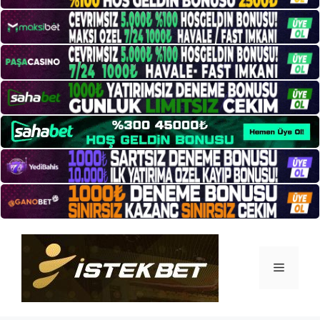
İçeriğe
atla
Menü