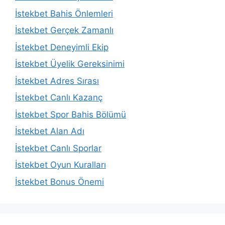
İstekbet Bahis Önlemleri
İstekbet Gerçek Zamanlı
İstekbet Deneyimli Ekip
İstekbet Üyelik Gereksinimi
İstekbet Adres Sırası
İstekbet Canlı Kazanç
İstekbet Spor Bahis Bölümü
İstekbet Alan Adı
İstekbet Canlı Sporlar
İstekbet Oyun Kuralları
İstekbet Bonus Önemi