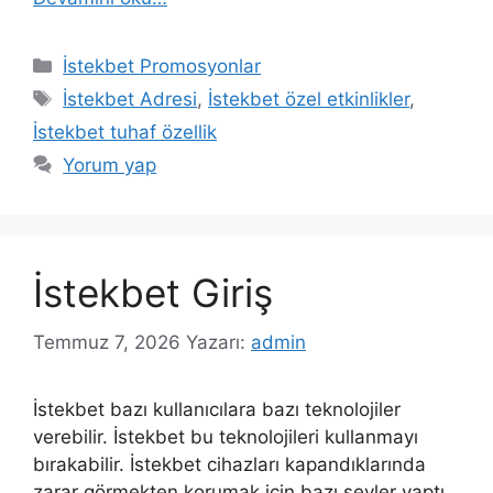
Kategoriler
İstekbet Promosyonlar
Etiketler
İstekbet Adresi
,
İstekbet özel etkinlikler
,
İstekbet tuhaf özellik
Yorum yap
İstekbet Giriş
Temmuz 7, 2026
Yazarı:
admin
İstekbet bazı kullanıcılara bazı teknolojiler
verebilir. İstekbet bu teknolojileri kullanmayı
bırakabilir. İstekbet cihazları kapandıklarında
zarar görmekten korumak için bazı şeyler yaptı.