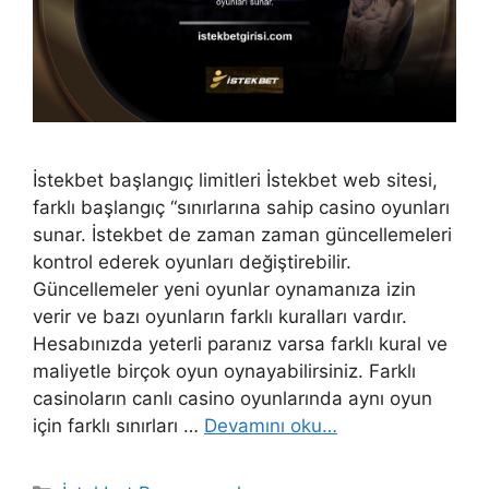
İstekbet başlangıç limitleri İstekbet web sitesi,
farklı başlangıç “sınırlarına sahip casino oyunları
sunar. İstekbet de zaman zaman güncellemeleri
kontrol ederek oyunları değiştirebilir.
Güncellemeler yeni oyunlar oynamanıza izin
verir ve bazı oyunların farklı kuralları vardır.
Hesabınızda yeterli paranız varsa farklı kural ve
maliyetle birçok oyun oynayabilirsiniz. Farklı
casinoların canlı casino oyunlarında aynı oyun
için farklı sınırları …
Devamını oku…
Kategoriler