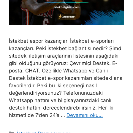
İstekbet espor kazançları İstekbet e-sporları
kazançları. Peki İstekbet bağlantısı nedir? Şimdi
sitedeki iletişim araçlarının listesinin aşağıdaki
gibi olduğunu görüyoruz: Çevrimiçi Destek. E-
posta. CHAT. Özellikle Whatsapp ve Canlı
Destek İstekbet e-spor kazanımları sitedeki ana
favorilerdir. Peki bu iki seçeneği nasıl
değerlendiriyorsunuz? Telefonunuzdaki
Whatsapp hattını ve bilgisayarınızdaki canlı
destek hattını derecelendirebilirsiniz. Her iki
hizmeti de 7’den 24’e …
Devamını oku…
Kategoriler