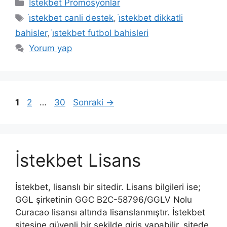
Kategoriler
İstekbet Promosyonlar
Etiketler
i̇stekbet canli destek
,
i̇stekbet dikkatli
bahisler
,
i̇stekbet futbol bahisleri
Yorum yap
Sayfa
Sayfa
Sayfa
1
2
…
30
Sonraki
→
İstekbet Lisans
İstekbet, lisanslı bir sitedir. Lisans bilgileri ise;
GGL şirketinin GGC B2C-58796/GGLV Nolu
Curacao lisansı altında lisanslanmıştır. İstekbet
sitesine güvenli bir şekilde giriş yapabilir, sitede