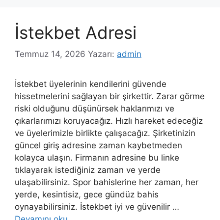
İstekbet Adresi
Temmuz 14, 2026
Yazarı:
admin
İstekbet üyelerinin kendilerini güvende
hissetmelerini sağlayan bir şirkettir. Zarar görme
riski olduğunu düşünürsek haklarımızı ve
çıkarlarımızı koruyacağız. Hızlı hareket edeceğiz
ve üyelerimizle birlikte çalışacağız. Şirketinizin
güncel giriş adresine zaman kaybetmeden
kolayca ulaşın. Firmanın adresine bu linke
tıklayarak istediğiniz zaman ve yerde
ulaşabilirsiniz. Spor bahislerine her zaman, her
yerde, kesintisiz, gece gündüz bahis
oynayabilirsiniz. İstekbet iyi ve güvenilir …
Devamını oku…