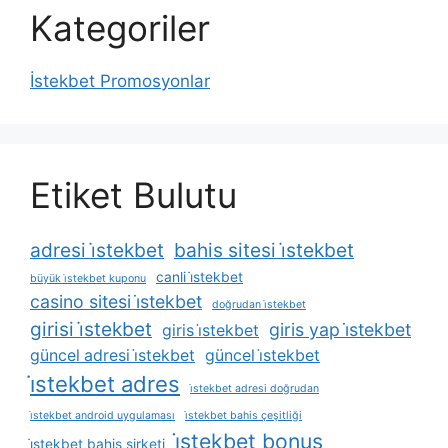
Kategoriler
İstekbet Promosyonlar
Etiket Bulutu
adresi i̇stekbet
bahis sitesi i̇stekbet
canli i̇stekbet
büyük i̇stekbet kuponu
casino sitesi i̇stekbet
doğrudan i̇stekbet
girisi i̇stekbet
giris yap i̇stekbet
giris i̇stekbet
güncel adresi i̇stekbet
güncel i̇stekbet
i̇stekbet adres
i̇stekbet adresi doğrudan
i̇stekbet android uygulaması
i̇stekbet bahis çeşitliği
i̇stekbet bonus
i̇stekbet bahis şirketi