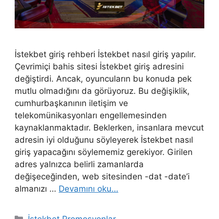
İstekbet giriş rehberi İstekbet nasıl giriş yapılır.
Çevrimiçi bahis sitesi İstekbet giriş adresini
değiştirdi. Ancak, oyuncuların bu konuda pek
mutlu olmadığını da görüyoruz. Bu değişiklik,
cumhurbaşkanının iletişim ve
telekomünikasyonları engellemesinden
kaynaklanmaktadır. Beklerken, insanlara mevcut
adresin iyi olduğunu söyleyerek İstekbet nasıl
giriş yapacağını söylememiz gerekiyor. Girilen
adres yalnızca belirli zamanlarda
değişeceğinden, web sitesinden -dat -date’i
almanızı …
Devamını oku…
Kategoriler
İstekbet Promosyonlar