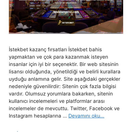
İstekbet kazanç fırsatları İstekbet bahis
yapmaktan ve çok para kazanmak isteyen
insanlar için iyi bir seçenektir. Bir web sitesinin
lisansı olduğunda, yönetildiği ve belirli kurallara
uyduğu anlamına gelir. Site aşağıdaki gerçekler
nedeniyle güvenilirdir: Sitenin çok fazla bilgisi
vardır. Olumsuz yorumlara bakarken, sitenin
kullanıcı incelemeleri ve platformlar arası
incelemeler de mevcuttu. Twitter, Facebook ve
Instagram hesaplarına …
Devamını oku…