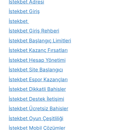
İstekbet Adresi
İstekbet Giriş
İstekbet
İstekbet Giriş Rehberi
İstekbet Başlangıç Limitleri
İstekbet Kazanç Fırsatları
İstekbet Hesap Yönetimi
İstekbet Site Başlangıcı
İstekbet Espor Kazançları
İstekbet Dikkatli Bahisler
İstekbet Destek İletişimi
İstekbet Ücretsiz Bahisler
İstekbet Oyun Çeşitliliği
İstekbet Mobil Çözümler