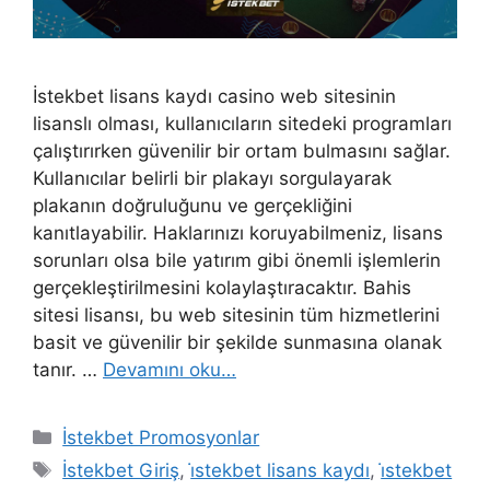
İstekbet lisans kaydı casino web sitesinin
lisanslı olması, kullanıcıların sitedeki programları
çalıştırırken güvenilir bir ortam bulmasını sağlar.
Kullanıcılar belirli bir plakayı sorgulayarak
plakanın doğruluğunu ve gerçekliğini
kanıtlayabilir. Haklarınızı koruyabilmeniz, lisans
sorunları olsa bile yatırım gibi önemli işlemlerin
gerçekleştirilmesini kolaylaştıracaktır. Bahis
sitesi lisansı, bu web sitesinin tüm hizmetlerini
basit ve güvenilir bir şekilde sunmasına olanak
tanır. …
Devamını oku…
Kategoriler
İstekbet Promosyonlar
Etiketler
İstekbet Giriş
,
i̇stekbet lisans kaydı
,
i̇stekbet