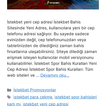
İstekbet yeni cep adresi İstekbet Bahis
Sitesinde Yeni Adres, kullanıcılara yeni bir cep
telefonu adresi sağlıyor. Bu sayede sadece
evinizden değil, cep telefonunuzdan veya
tabletinizden de dilediğiniz zaman bahis
fırsatlarına ulaşabilirsiniz. Siteye dilediği zaman
erişmek isteyen kullanıcılar mobil versiyonunu
kullanabilirler. İstekbet Spor Bahis Kuralları Yeni
Cep Adresi İstekbet Spor Bahis Kuralları: Tüm
web siteleri ve …
Devamını oku…
Kategoriler
İstekbet Promosyonlar
Etiketler
i̇stekbet para çekme
,
i̇stekbet spor bahisleri
karlı mı
,
i̇stekbet yeni cep adresi