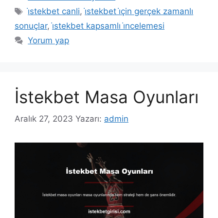
Etiketler
i̇stekbet canli
,
i̇stekbet i̇çin gerçek zamanlı
sonuçlar
,
i̇stekbet kapsamlı i̇ncelemesi
Yorum yap
İstekbet Masa Oyunları
Aralık 27, 2023
Yazarı:
admin