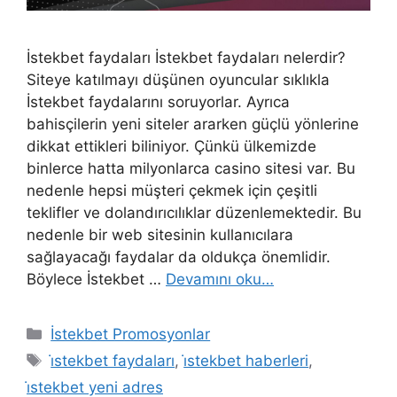
İstekbet faydaları İstekbet faydaları nelerdir?
Siteye katılmayı düşünen oyuncular sıklıkla
İstekbet faydalarını soruyorlar. Ayrıca
bahisçilerin yeni siteler ararken güçlü yönlerine
dikkat ettikleri biliniyor. Çünkü ülkemizde
binlerce hatta milyonlarca casino sitesi var. Bu
nedenle hepsi müşteri çekmek için çeşitli
teklifler ve dolandırıcılıklar düzenlemektedir. Bu
nedenle bir web sitesinin kullanıcılara
sağlayacağı faydalar da oldukça önemlidir.
Böylece İstekbet …
Devamını oku…
Kategoriler
İstekbet Promosyonlar
Etiketler
i̇stekbet faydaları
,
i̇stekbet haberleri
,
i̇stekbet yeni adres