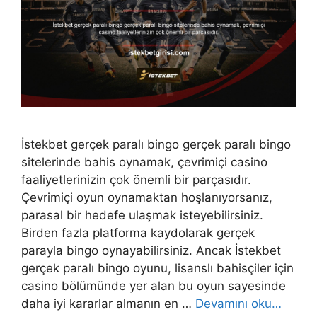
İstekbet gerçek paralı bingo gerçek paralı bingo
sitelerinde bahis oynamak, çevrimiçi casino
faaliyetlerinizin çok önemli bir parçasıdır.
Çevrimiçi oyun oynamaktan hoşlanıyorsanız,
parasal bir hedefe ulaşmak isteyebilirsiniz.
Birden fazla platforma kaydolarak gerçek
parayla bingo oynayabilirsiniz. Ancak İstekbet
gerçek paralı bingo oyunu, lisanslı bahisçiler için
casino bölümünde yer alan bu oyun sayesinde
daha iyi kararlar almanın en …
Devamını oku…