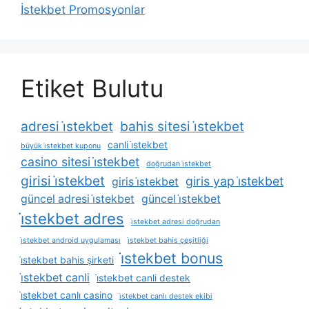
İstekbet Promosyonlar
Etiket Bulutu
adresi i̇stekbet
bahis sitesi i̇stekbet
canli i̇stekbet
büyük i̇stekbet kuponu
casino sitesi i̇stekbet
doğrudan i̇stekbet
girisi i̇stekbet
giris yap i̇stekbet
giris i̇stekbet
güncel adresi i̇stekbet
güncel i̇stekbet
i̇stekbet adres
i̇stekbet adresi doğrudan
i̇stekbet android uygulaması
i̇stekbet bahis çeşitliği
i̇stekbet bonus
i̇stekbet bahis şirketi
i̇stekbet canli
i̇stekbet canli destek
i̇stekbet canlı casino
i̇stekbet canlı destek ekibi