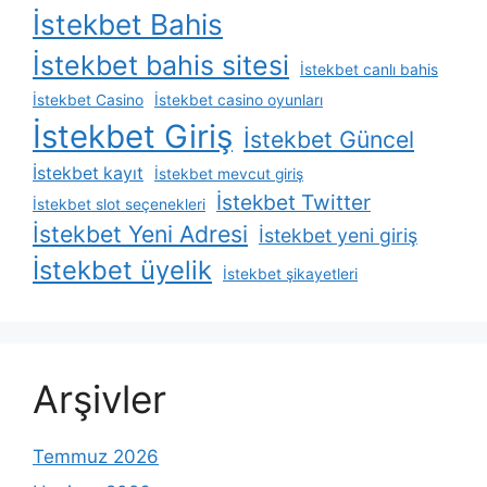
İstekbet Bahis
İstekbet bahis sitesi
İstekbet canlı bahis
İstekbet Casino
İstekbet casino oyunları
İstekbet Giriş
İstekbet Güncel
İstekbet kayıt
İstekbet mevcut giriş
İstekbet Twitter
İstekbet slot seçenekleri
İstekbet Yeni Adresi
İstekbet yeni giriş
İstekbet üyelik
İstekbet şikayetleri
Arşivler
Temmuz 2026