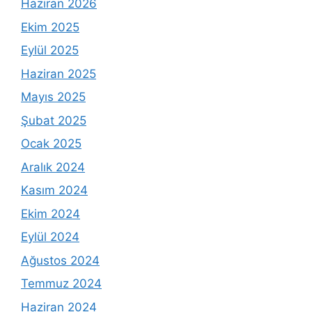
Haziran 2026
Ekim 2025
Eylül 2025
Haziran 2025
Mayıs 2025
Şubat 2025
Ocak 2025
Aralık 2024
Kasım 2024
Ekim 2024
Eylül 2024
Ağustos 2024
Temmuz 2024
Haziran 2024