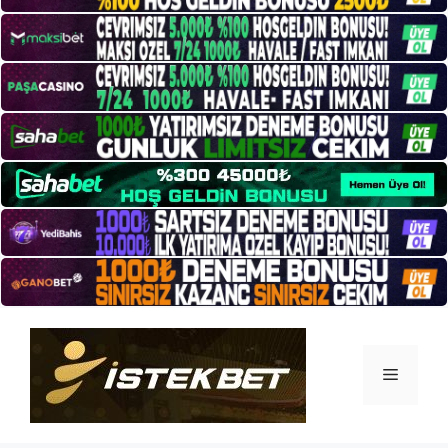
İçeriğe
atla
Menü