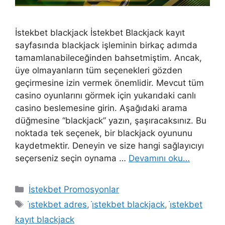
İstekbet blackjack İstekbet Blackjack kayıt
sayfasında blackjack işleminin birkaç adımda
tamamlanabileceğinden bahsetmiştim. Ancak,
üye olmayanların tüm seçenekleri gözden
geçirmesine izin vermek önemlidir. Mevcut tüm
casino oyunlarını görmek için yukarıdaki canlı
casino beslemesine girin. Aşağıdaki arama
düğmesine “blackjack” yazın, şaşıracaksınız. Bu
noktada tek seçenek, bir blackjack oyununu
kaydetmektir. Deneyin ve size hangi sağlayıcıyı
seçerseniz seçin oynama …
Devamını oku…
Kategoriler
İstekbet Promosyonlar
Etiketler
i̇stekbet adres
,
i̇stekbet blackjack
,
i̇stekbet
kayıt blackjack