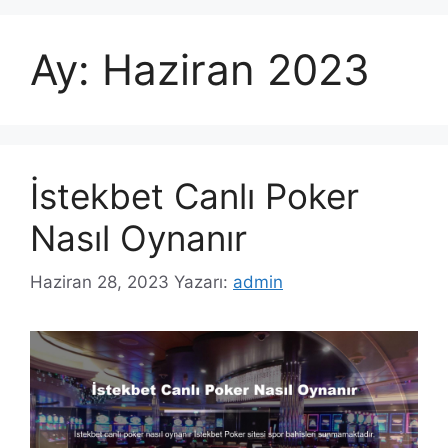
Ay:
Haziran 2023
İstekbet Canlı Poker
Nasıl Oynanır
Haziran 28, 2023
Yazarı:
admin