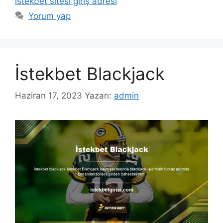
i̇stekbet sitesi giriş adresi
Yorum yap
İstekbet Blackjack
Haziran 17, 2023
Yazarı:
admin