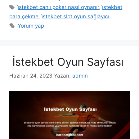
Etiketler
i̇stekbet canlı poker nasıl oynanır
,
i̇stekbet
para çekme
,
i̇stekbet slot oyun sağlayıcı
Yorum yap
İstekbet Oyun Sayfası
Haziran 24, 2023
Yazarı:
admin