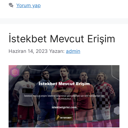
Yorum yap
İstekbet Mevcut Erişim
Haziran 14, 2023
Yazarı:
admin