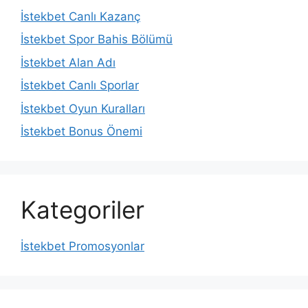
İstekbet Canlı Kazanç
İstekbet Spor Bahis Bölümü
İstekbet Alan Adı
İstekbet Canlı Sporlar
İstekbet Oyun Kuralları
İstekbet Bonus Önemi
Kategoriler
İstekbet Promosyonlar