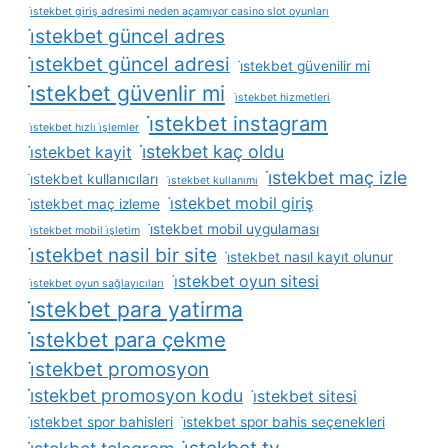
i̇stekbet giriş adresimi neden açamıyor casino slot oyunları
i̇stekbet güncel adres
i̇stekbet güncel adresi
i̇stekbet güvenilir mi
i̇stekbet güvenlir mi
i̇stekbet hizmetleri
i̇stekbet instagram
i̇stekbet hızlı i̇şlemler
i̇stekbet kaç oldu
i̇stekbet kayit
i̇stekbet maç izle
i̇stekbet kullanıcıları
i̇stekbet kullanımı
i̇stekbet mobil giriş
i̇stekbet maç izleme
i̇stekbet mobil uygulaması
i̇stekbet mobil i̇şletim
i̇stekbet nasil bir site
i̇stekbet nasıl kayıt olunur
i̇stekbet oyun sitesi
i̇stekbet oyun sağlayıcıları
i̇stekbet para yatirma
i̇stekbet para çekme
i̇stekbet promosyon
i̇stekbet promosyon kodu
i̇stekbet sitesi
i̇stekbet spor bahisleri
i̇stekbet spor bahis seçenekleri