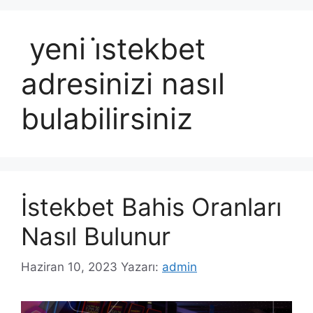
yeni i̇stekbet
adresinizi nasıl
bulabilirsiniz
İstekbet Bahis Oranları
Nasıl Bulunur
Haziran 10, 2023
Yazarı:
admin