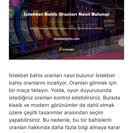
İstekbet bahis oranları nasıl bulunur İstekbet
bahis oranlarını inceliyor. Oranları görmek için
bir maça tıklayın. Yolda, oyun duyurusunda
istediğiniz oranları kontrol edebilirsiniz. Burada
klasik ve modern görünümler de dahil olmak
üzere çeşitli tasarımlar arasından seçim
yapabilirsiniz. Bu nedenle, bu tür bahislerin
oranları hakkında daha fazla bilgi almaya karar