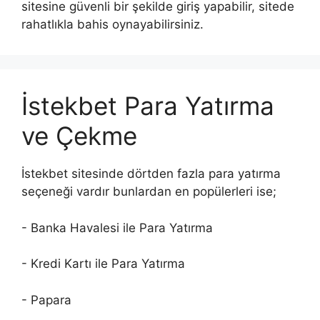
sitesine güvenli bir şekilde giriş yapabilir, sitede
rahatlıkla bahis oynayabilirsiniz.
İstekbet Para Yatırma
ve Çekme
İstekbet sitesinde dörtden fazla para yatırma
seçeneği vardır bunlardan en popülerleri ise;
- Banka Havalesi ile Para Yatırma
- Kredi Kartı ile Para Yatırma
- Papara