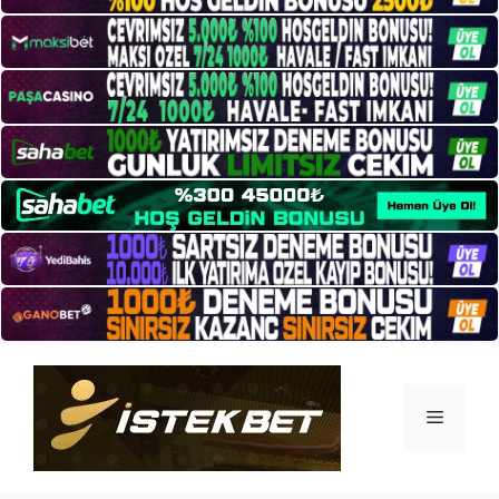
İçeriğe
atla
Menü