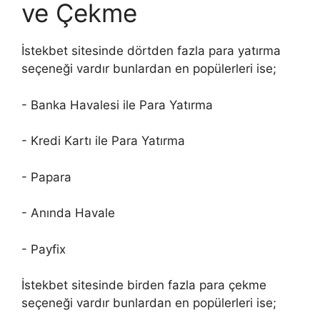
ve Çekme
İstekbet sitesinde dörtden fazla para yatırma
seçeneği vardır bunlardan en popülerleri ise;
- Banka Havalesi ile Para Yatırma
- Kredi Kartı ile Para Yatırma
- Papara
- Anında Havale
- Payfix
İstekbet sitesinde birden fazla para çekme
seçeneği vardır bunlardan en popülerleri ise;