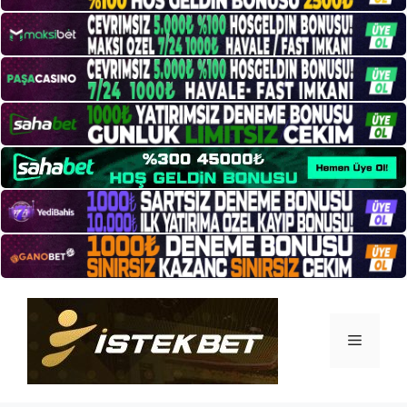
İçeriğe
atla
Menü