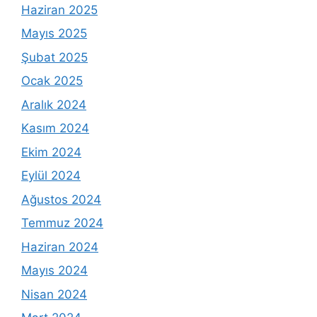
Haziran 2025
Mayıs 2025
Şubat 2025
Ocak 2025
Aralık 2024
Kasım 2024
Ekim 2024
Eylül 2024
Ağustos 2024
Temmuz 2024
Haziran 2024
Mayıs 2024
Nisan 2024