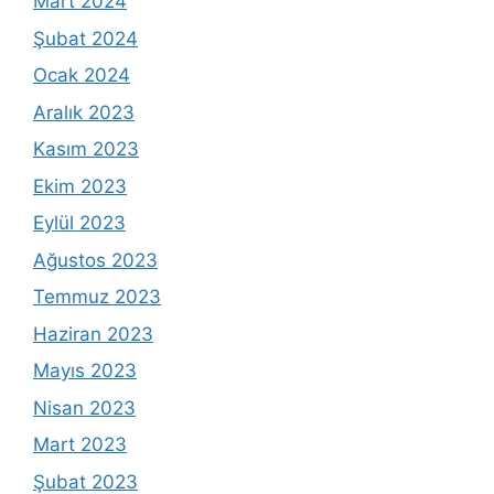
Mart 2024
Şubat 2024
Ocak 2024
Aralık 2023
Kasım 2023
Ekim 2023
Eylül 2023
Ağustos 2023
Temmuz 2023
Haziran 2023
Mayıs 2023
Nisan 2023
Mart 2023
Şubat 2023