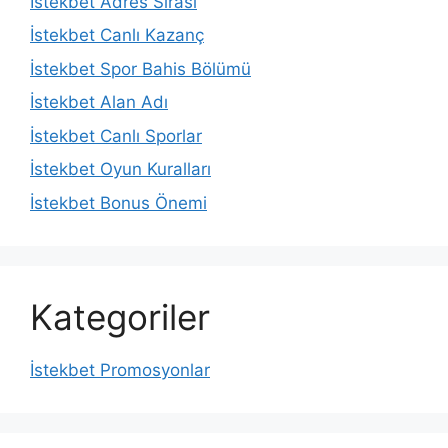
İstekbet Adres Sırası
İstekbet Canlı Kazanç
İstekbet Spor Bahis Bölümü
İstekbet Alan Adı
İstekbet Canlı Sporlar
İstekbet Oyun Kuralları
İstekbet Bonus Önemi
Kategoriler
İstekbet Promosyonlar