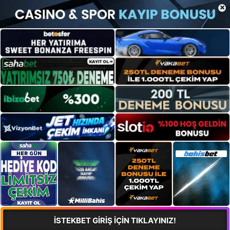
×
İSTEKBET GİRİŞ İÇİN TIKLAYINIZ!