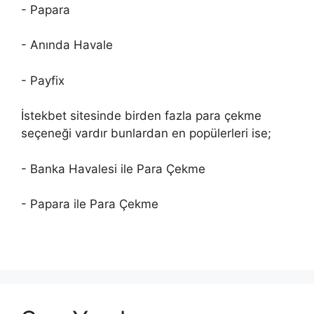
- Papara
- Anında Havale
- Payfix
İstekbet sitesinde birden fazla para çekme
seçeneği vardır bunlardan en popülerleri ise;
- Banka Havalesi ile Para Çekme
- Papara ile Para Çekme