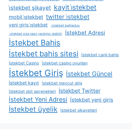
kayit i̇stekbet
i̇stekbet şikayet
twitter i̇stekbet
mobil i̇stekbet
yeni giris i̇stekbet
i̇stekbet bağlantısı
İstekbet Adresi
i̇stekbet size nasıl yardımcı olabilir
İstekbet Bahis
İstekbet bahis sitesi
İstekbet canlı bahis
İstekbet Casino
İstekbet casino oyunları
İstekbet Giriş
İstekbet Güncel
İstekbet kayıt
İstekbet mevcut giriş
İstekbet Twitter
İstekbet slot seçenekleri
İstekbet Yeni Adresi
İstekbet yeni giriş
İstekbet üyelik
İstekbet şikayetleri