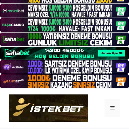
İçeriğe
atla
Menü