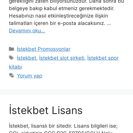
gerektiğini zaten biliyorsunuzdur. Daha sonra bu
belgeye bakıp kabul etmeniz gerekmektedir.
Hesabınızı nasıl etkinleştireceğinize ilişkin
talimatları içeren bir e-posta alacaksınız. …
Devamını oku…
Kategoriler
İstekbet Promosyonlar
Etiketler
İstekbet
,
İstekbet slot şirketi
,
İstekbet spor
kitabı
Yorum yap
İstekbet Lisans
İstekbet, lisanslı bir sitedir. Lisans bilgileri ise;