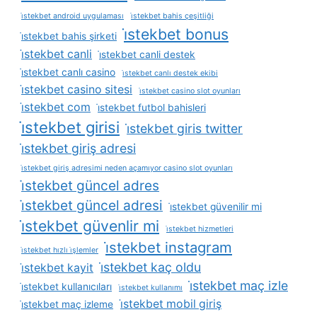
i̇stekbet android uygulaması
i̇stekbet bahis çeşitliği
i̇stekbet bonus
i̇stekbet bahis şirketi
i̇stekbet canli
i̇stekbet canli destek
i̇stekbet canlı casino
i̇stekbet canlı destek ekibi
i̇stekbet casino sitesi
i̇stekbet casino slot oyunları
i̇stekbet com
i̇stekbet futbol bahisleri
i̇stekbet girisi
i̇stekbet giris twitter
i̇stekbet giriş adresi
i̇stekbet giriş adresimi neden açamıyor casino slot oyunları
i̇stekbet güncel adres
i̇stekbet güncel adresi
i̇stekbet güvenilir mi
i̇stekbet güvenlir mi
i̇stekbet hizmetleri
i̇stekbet instagram
i̇stekbet hızlı i̇şlemler
i̇stekbet kaç oldu
i̇stekbet kayit
i̇stekbet maç izle
i̇stekbet kullanıcıları
i̇stekbet kullanımı
i̇stekbet mobil giriş
i̇stekbet maç izleme