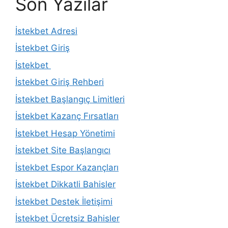
Son Yazılar
İstekbet Adresi
İstekbet Giriş
İstekbet
İstekbet Giriş Rehberi
İstekbet Başlangıç Limitleri
İstekbet Kazanç Fırsatları
İstekbet Hesap Yönetimi
İstekbet Site Başlangıcı
İstekbet Espor Kazançları
İstekbet Dikkatli Bahisler
İstekbet Destek İletişimi
İstekbet Ücretsiz Bahisler