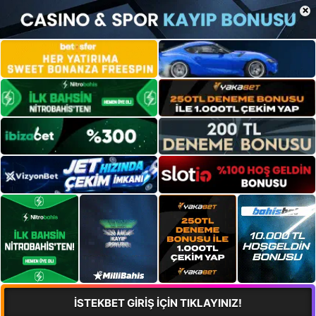
×
İSTEKBET GİRİŞ İÇİN TIKLAYINIZ!