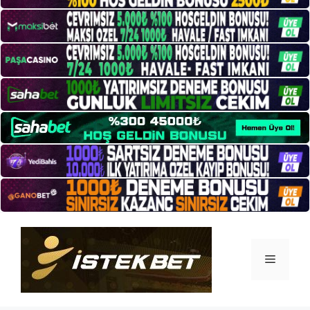
İçeriğe
atla
Menü