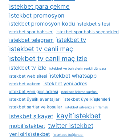
i̇stekbet para çekme
i̇stekbet promosyon
i̇stekbet promosyon kodu
i̇stekbet sitesi
i̇stekbet spor bahisleri
i̇stekbet spor bahis seçenekleri
i̇stekbet tv
i̇stekbet telegram
i̇stekbet tv canli maç
i̇stekbet tv canli maç izle
i̇stekbet tv izle
i̇stekbet ve bahislerin renkli dünyası
i̇stekbet whatsapp
i̇stekbet web sitesi
i̇stekbet yeni adres
i̇stekbet yatırım
i̇stekbet yeni giriş adresi
i̇stekbet ödeme sayfası
i̇stekbet üyelik avantajları
i̇stekbet üyelik i̇şlemleri
i̇stekbet şartlar ve koşullar
i̇stekbet şifrenizi sıfırlamak
kayit i̇stekbet
i̇stekbet şikayet
twitter i̇stekbet
mobil i̇stekbet
yeni giris i̇stekbet
i̇stekbet bağlantısı