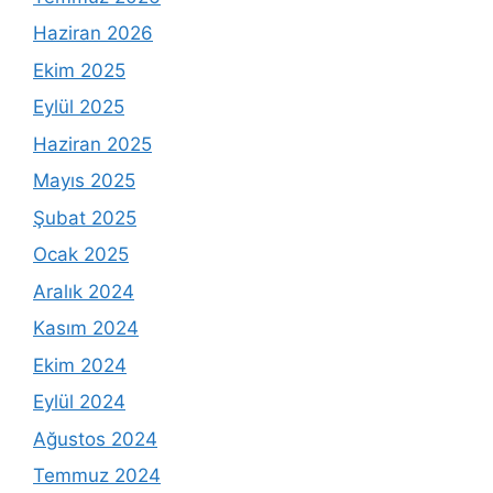
Haziran 2026
Ekim 2025
Eylül 2025
Haziran 2025
Mayıs 2025
Şubat 2025
Ocak 2025
Aralık 2024
Kasım 2024
Ekim 2024
Eylül 2024
Ağustos 2024
Temmuz 2024