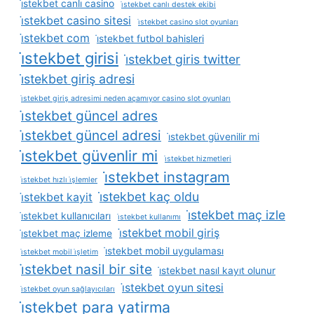
i̇stekbet canlı casino
i̇stekbet canlı destek ekibi
i̇stekbet casino sitesi
i̇stekbet casino slot oyunları
i̇stekbet com
i̇stekbet futbol bahisleri
i̇stekbet girisi
i̇stekbet giris twitter
i̇stekbet giriş adresi
i̇stekbet giriş adresimi neden açamıyor casino slot oyunları
i̇stekbet güncel adres
i̇stekbet güncel adresi
i̇stekbet güvenilir mi
i̇stekbet güvenlir mi
i̇stekbet hizmetleri
i̇stekbet instagram
i̇stekbet hızlı i̇şlemler
i̇stekbet kaç oldu
i̇stekbet kayit
i̇stekbet maç izle
i̇stekbet kullanıcıları
i̇stekbet kullanımı
i̇stekbet mobil giriş
i̇stekbet maç izleme
i̇stekbet mobil uygulaması
i̇stekbet mobil i̇şletim
i̇stekbet nasil bir site
i̇stekbet nasıl kayıt olunur
i̇stekbet oyun sitesi
i̇stekbet oyun sağlayıcıları
i̇stekbet para yatirma