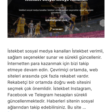
İstekbet sosyal medya kanalları İstekbet verimli,
sağlam seçenekler sunar ve sürekli güncellenir.
İnternetten para kazanmak için bizi takip
etmeye devam edin. Çevrimiçi ortamda, web
siteleri arasında çok fazla rekabet vardır.
Rekabetçi bir ortamda doğru web sitesini
seçmek çok önemlidir. İstekbet Instagram,
Facebook ve Telegram hesapları sürekli
güncellenmektedir. Haberleri sitenin sosyal
ağlarından takip edebilirsiniz. Bu site …