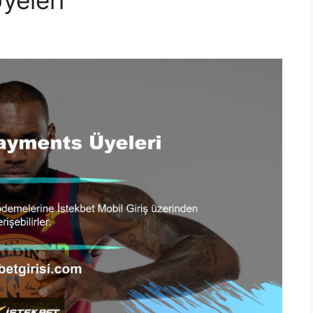
yeleri