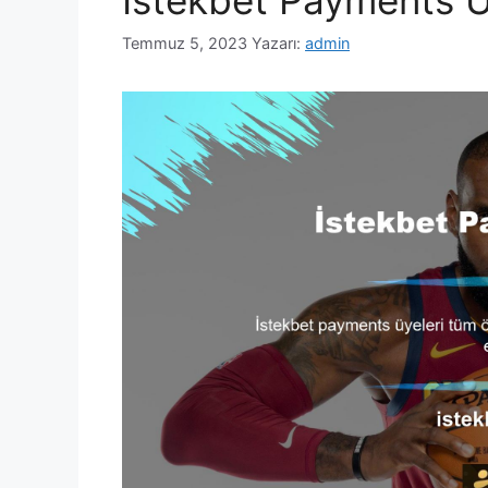
İstekbet Payments Ü
Temmuz 5, 2023
Yazarı:
admin