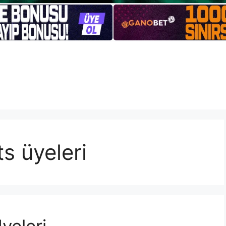
s üyeleri