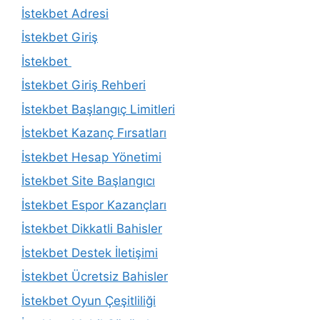
İstekbet Adresi
İstekbet Giriş
İstekbet
İstekbet Giriş Rehberi
İstekbet Başlangıç Limitleri
İstekbet Kazanç Fırsatları
İstekbet Hesap Yönetimi
İstekbet Site Başlangıcı
İstekbet Espor Kazançları
İstekbet Dikkatli Bahisler
İstekbet Destek İletişimi
İstekbet Ücretsiz Bahisler
İstekbet Oyun Çeşitliliği