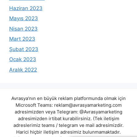
Haziran 2023
Mayıs 2023
Nisan 2023
Mart 2023
Şubat 2023
Ocak 2023
Aralık 2022
Avrasya'nın en büyük reklam platformunda olmak için
Microsoft Teams:
reklam@avrasyamarketing.com
adresimizden veya Telegram: @Avrasyamarketing
adresimizden irtibat kurabilirsiniz. (Tek iletişim
adreslerimiz teams / telegram ve mail adresimizdir.
Harici hiçbir iletişim adresimiz bulunmamaktadır.