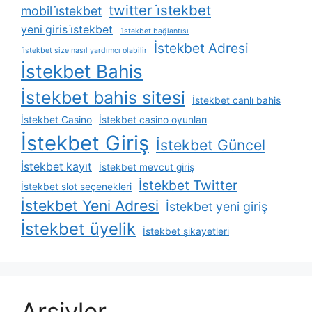
twitter i̇stekbet
mobil i̇stekbet
yeni giris i̇stekbet
i̇stekbet bağlantısı
İstekbet Adresi
i̇stekbet size nasıl yardımcı olabilir
İstekbet Bahis
İstekbet bahis sitesi
İstekbet canlı bahis
İstekbet Casino
İstekbet casino oyunları
İstekbet Giriş
İstekbet Güncel
İstekbet kayıt
İstekbet mevcut giriş
İstekbet Twitter
İstekbet slot seçenekleri
İstekbet Yeni Adresi
İstekbet yeni giriş
İstekbet üyelik
İstekbet şikayetleri
Arşivler