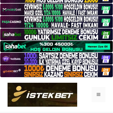
İçeriğe
atla
Menü