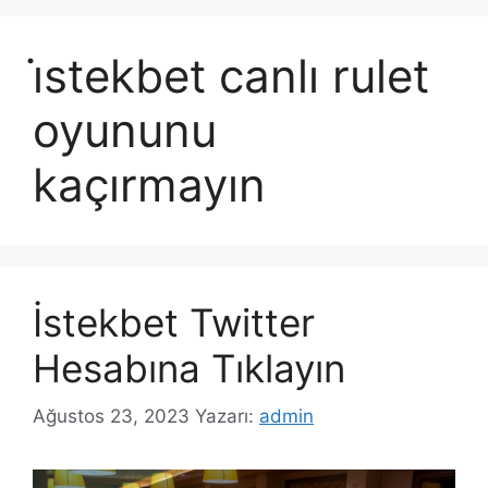
i̇stekbet canlı rulet
oyununu
kaçırmayın
İstekbet Twitter
Hesabına Tıklayın
Ağustos 23, 2023
Yazarı:
admin