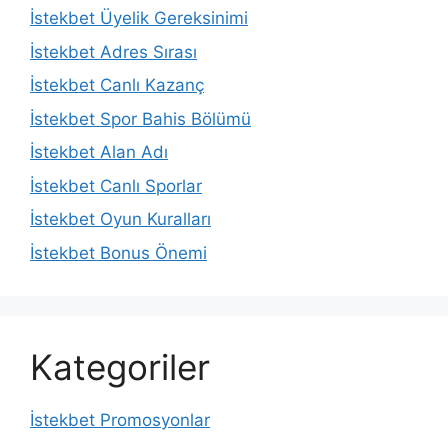
İstekbet Üyelik Gereksinimi
İstekbet Adres Sırası
İstekbet Canlı Kazanç
İstekbet Spor Bahis Bölümü
İstekbet Alan Adı
İstekbet Canlı Sporlar
İstekbet Oyun Kuralları
İstekbet Bonus Önemi
Kategoriler
İstekbet Promosyonlar