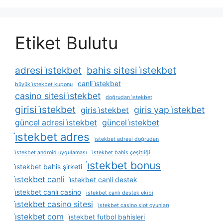
Etiket Bulutu
adresi i̇stekbet
bahis sitesi i̇stekbet
canli i̇stekbet
büyük i̇stekbet kuponu
casino sitesi i̇stekbet
doğrudan i̇stekbet
girisi i̇stekbet
giris yap i̇stekbet
giris i̇stekbet
güncel adresi i̇stekbet
güncel i̇stekbet
i̇stekbet adres
i̇stekbet adresi doğrudan
i̇stekbet android uygulaması
i̇stekbet bahis çeşitliği
i̇stekbet bonus
i̇stekbet bahis şirketi
i̇stekbet canli
i̇stekbet canli destek
i̇stekbet canlı casino
i̇stekbet canlı destek ekibi
i̇stekbet casino sitesi
i̇stekbet casino slot oyunları
i̇stekbet com
i̇stekbet futbol bahisleri