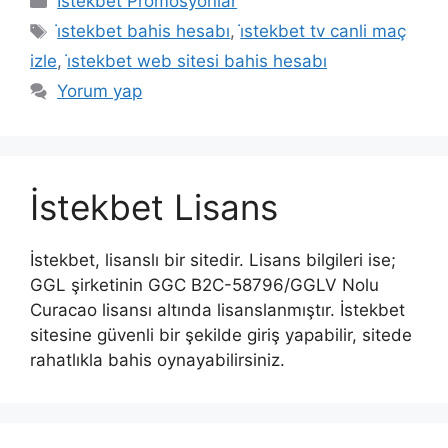
İstekbet Promosyonlar
Etiketler
i̇stekbet bahis hesabı
,
i̇stekbet tv canli maç
izle
,
i̇stekbet web sitesi bahis hesabı
Yorum yap
İstekbet Lisans
İstekbet, lisanslı bir sitedir. Lisans bilgileri ise;
GGL şirketinin GGC B2C-58796/GGLV Nolu
Curacao lisansı altında lisanslanmıştır. İstekbet
sitesine güvenli bir şekilde giriş yapabilir, sitede
rahatlıkla bahis oynayabilirsiniz.