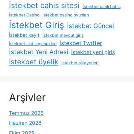
İstekbet bahis sitesi
İstekbet canlı bahis
İstekbet Casino
İstekbet casino oyunları
İstekbet Giriş
İstekbet Güncel
İstekbet kayıt
İstekbet mevcut giriş
İstekbet Twitter
İstekbet slot seçenekleri
İstekbet Yeni Adresi
İstekbet yeni giriş
İstekbet üyelik
İstekbet şikayetleri
Arşivler
Temmuz 2026
Haziran 2026
Ekim 2025