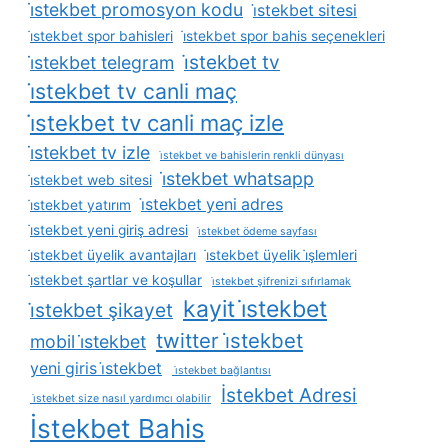
i̇stekbet promosyon kodu
i̇stekbet sitesi
i̇stekbet spor bahisleri
i̇stekbet spor bahis seçenekleri
i̇stekbet tv
i̇stekbet telegram
i̇stekbet tv canli maç
i̇stekbet tv canli maç izle
i̇stekbet tv izle
i̇stekbet ve bahislerin renkli dünyası
i̇stekbet whatsapp
i̇stekbet web sitesi
i̇stekbet yeni adres
i̇stekbet yatırım
i̇stekbet yeni giriş adresi
i̇stekbet ödeme sayfası
i̇stekbet üyelik avantajları
i̇stekbet üyelik i̇şlemleri
i̇stekbet şartlar ve koşullar
i̇stekbet şifrenizi sıfırlamak
kayit i̇stekbet
i̇stekbet şikayet
twitter i̇stekbet
mobil i̇stekbet
yeni giris i̇stekbet
i̇stekbet bağlantısı
İstekbet Adresi
i̇stekbet size nasıl yardımcı olabilir
İstekbet Bahis