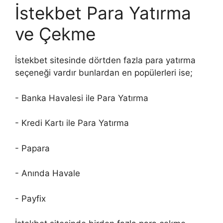
İstekbet Para Yatırma
ve Çekme
İstekbet sitesinde dörtden fazla para yatırma
seçeneği vardır bunlardan en popülerleri ise;
- Banka Havalesi ile Para Yatırma
- Kredi Kartı ile Para Yatırma
- Papara
- Anında Havale
- Payfix