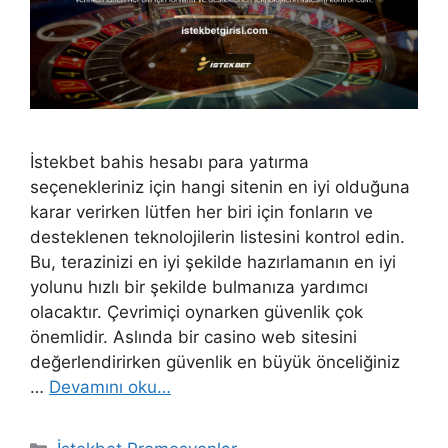
İstekbet bahis hesabı para yatırma
seçenekleriniz için hangi sitenin en iyi olduğuna
karar verirken lütfen her biri için fonların ve
desteklenen teknolojilerin listesini kontrol edin.
Bu, terazinizi en iyi şekilde hazırlamanın en iyi
yolunu hızlı bir şekilde bulmanıza yardımcı
olacaktır. Çevrimiçi oynarken güvenlik çok
önemlidir. Aslında bir casino web sitesini
değerlendirirken güvenlik en büyük önceliğiniz
…
Devamını oku…
Kategoriler