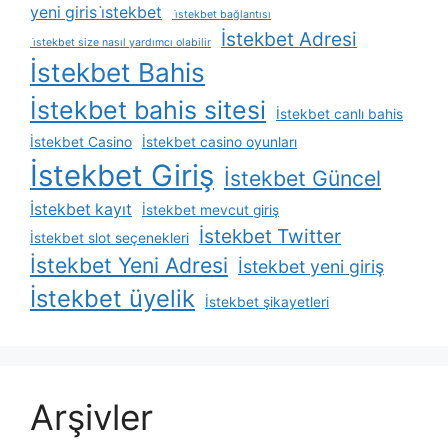
yeni giris i̇stekbet
i̇stekbet bağlantısı
İstekbet Adresi
i̇stekbet size nasıl yardımcı olabilir
İstekbet Bahis
İstekbet bahis sitesi
İstekbet canlı bahis
İstekbet Casino
İstekbet casino oyunları
İstekbet Giriş
İstekbet Güncel
İstekbet kayıt
İstekbet mevcut giriş
İstekbet Twitter
İstekbet slot seçenekleri
İstekbet Yeni Adresi
İstekbet yeni giriş
İstekbet üyelik
İstekbet şikayetleri
Arşivler