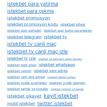
i̇stekbet para yatirma
i̇stekbet para çekme
i̇stekbet promosyon
i̇stekbet promosyon kodu
i̇stekbet sitesi
i̇stekbet spor bahisleri
i̇stekbet spor bahis seçenekleri
i̇stekbet tv
i̇stekbet telegram
i̇stekbet tv canli maç
i̇stekbet tv canli maç izle
i̇stekbet tv izle
i̇stekbet ve bahislerin renkli dünyası
i̇stekbet whatsapp
i̇stekbet web sitesi
i̇stekbet yeni adres
i̇stekbet yatırım
i̇stekbet yeni giriş adresi
i̇stekbet ödeme sayfası
i̇stekbet üyelik avantajları
i̇stekbet üyelik i̇şlemleri
i̇stekbet şartlar ve koşullar
i̇stekbet şifrenizi sıfırlamak
kayit i̇stekbet
i̇stekbet şikayet
twitter i̇stekbet
mobil i̇stekbet