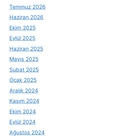
Temmuz 2026
Haziran 2026
Ekim 2025
Eylül 2025
Haziran 2025
Mayıs 2025
Şubat 2025
Ocak 2025
Aralık 2024
Kasım 2024
Ekim 2024
Eylül 2024
Ağustos 2024