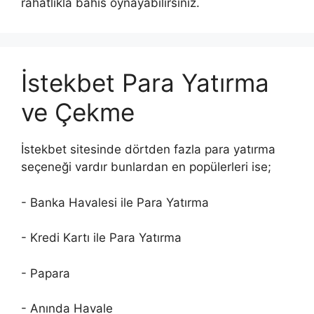
rahatlıkla bahis oynayabilirsiniz.
İstekbet Para Yatırma
ve Çekme
İstekbet sitesinde dörtden fazla para yatırma
seçeneği vardır bunlardan en popülerleri ise;
- Banka Havalesi ile Para Yatırma
- Kredi Kartı ile Para Yatırma
- Papara
- Anında Havale