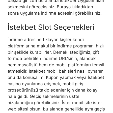
başladığınızda bu alanda İstekbet Uygulamaları
sekmesini göreceksiniz. Buraya tıkladıktan
sonra uygulama indirme adresini görebilirsiniz.
İstekbet Slot Seçenekleri
İndirme adresine tıklayan kişiler kendi
platformlarına makul bir indirme programını hızlı
bir şekilde kurabilirler. Demek istediğimiz, çift
formda belirtilen indirme URL’sinin, alandaki
hem masaüstü hem de mobil platformları temsil
etmesidir. İstekbet mobil bahisleri nasıl oynanır
onu da konuşalım. Kupon yapmak veya İstekbet
casino oyunlarına erişmek, mobil giriş
prosedürünüzü takip edenler için daha kolay
hale geldi. Geçiş sekmelerinin üstte
hizalandığını görebilirsiniz. İster mobil site ister
web sitesi olsun, bu alanda genellikle aynı geçiş