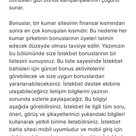
bonusları gibi bonus kampanyalarının çoğunu
sunar.
Bonuslar, bir kumar sitesinin finansal kısmından
sonra en çok konuşulan kısmıdır. Bu nedenle her
kumar şirketinin bonuslarının üyeleri tatmin
edecek düzeyde olması tavsiye edilir. Yazımızın
bu bölümünde size İstekbet bonuslarının bir
listesini sunuyoruz. Bu liste sayesinde İstekbet
bahisleri için güncel bonus aktivitelerini
görebilecek ve size uygun bonuslardan
yararlanabileceksiniz. İstekbet destek ekibine
ulaşabileceğiniz iletişim bilgilerini yazının
sonunda sizlerle paylaşacağız. Bu bilgiyi
aşağıda görebilirsiniz. İstekbet ile ilgili tüm soru,
öneri, görüş ve şikayetlerinizi yukarıdaki bilgileri
kullanarak yetkili birime iletebilirsiniz. İstekbet
bahis sitesi mobil uyumludur ve mobil giriş için