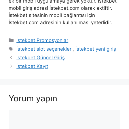
ek bir mobil uygulamaya gerek yoktur. İstekbet
mobil giriş adresi İstekbet.com olarak aktiftir.
İstekbet sitesinin mobil bağlantısı için
İstekbet.com adresinin kullanılması yeterlidir.
Kategoriler
İstekbet Promosyonlar
Etiketler
İstekbet slot seçenekleri
,
İstekbet yeni giriş
İstekbet Güncel Giriş
İstekbet Kayıt
Yorum yapın
Yorum