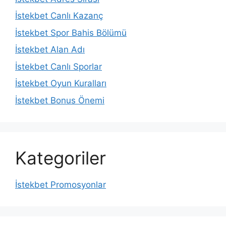
İstekbet Canlı Kazanç
İstekbet Spor Bahis Bölümü
İstekbet Alan Adı
İstekbet Canlı Sporlar
İstekbet Oyun Kuralları
İstekbet Bonus Önemi
Kategoriler
İstekbet Promosyonlar