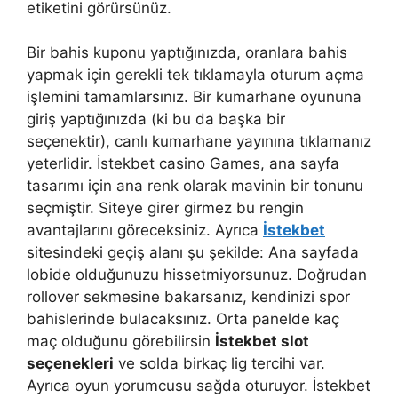
etiketini görürsünüz.
Bir bahis kuponu yaptığınızda, oranlara bahis
yapmak için gerekli tek tıklamayla oturum açma
işlemini tamamlarsınız. Bir kumarhane oyununa
giriş yaptığınızda (ki bu da başka bir
seçenektir), canlı kumarhane yayınına tıklamanız
yeterlidir. İstekbet casino Games, ana sayfa
tasarımı için ana renk olarak mavinin bir tonunu
seçmiştir. Siteye girer girmez bu rengin
avantajlarını göreceksiniz. Ayrıca
İstekbet
sitesindeki geçiş alanı şu şekilde: Ana sayfada
lobide olduğunuzu hissetmiyorsunuz. Doğrudan
rollover sekmesine bakarsanız, kendinizi spor
bahislerinde bulacaksınız. Orta panelde kaç
maç olduğunu görebilirsin
İstekbet slot
seçenekleri
ve solda birkaç lig tercihi var.
Ayrıca oyun yorumcusu sağda oturuyor. İstekbet