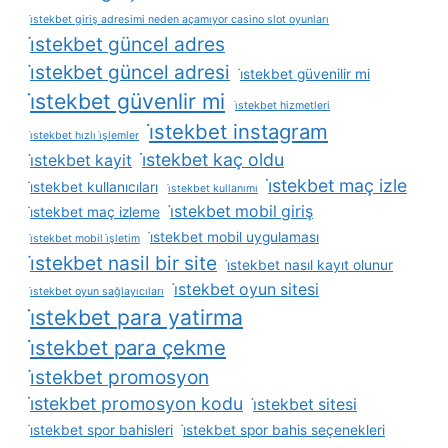
i̇stekbet giriş adresimi neden açamıyor casino slot oyunları
i̇stekbet güncel adres
i̇stekbet güncel adresi
i̇stekbet güvenilir mi
i̇stekbet güvenlir mi
i̇stekbet hizmetleri
i̇stekbet instagram
i̇stekbet hızlı i̇şlemler
i̇stekbet kaç oldu
i̇stekbet kayit
i̇stekbet maç izle
i̇stekbet kullanıcıları
i̇stekbet kullanımı
i̇stekbet mobil giriş
i̇stekbet maç izleme
i̇stekbet mobil uygulaması
i̇stekbet mobil i̇şletim
i̇stekbet nasil bir site
i̇stekbet nasıl kayıt olunur
i̇stekbet oyun sitesi
i̇stekbet oyun sağlayıcıları
i̇stekbet para yatirma
i̇stekbet para çekme
i̇stekbet promosyon
i̇stekbet promosyon kodu
i̇stekbet sitesi
i̇stekbet spor bahisleri
i̇stekbet spor bahis seçenekleri