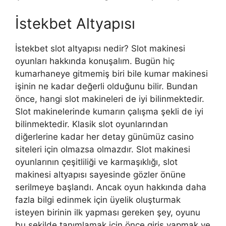
İstekbet Altyapısı
İstekbet slot altyapısı nedir? Slot makinesi
oyunları hakkında konuşalım. Bugün hiç
kumarhaneye gitmemiş biri bile kumar makinesi
işinin ne kadar değerli olduğunu bilir. Bundan
önce, hangi slot makineleri de iyi bilinmektedir.
Slot makinelerinde kumarın çalışma şekli de iyi
bilinmektedir. Klasik slot oyunlarından
diğerlerine kadar her detay günümüz casino
siteleri için olmazsa olmazdır. Slot makinesi
oyunlarının çeşitliliği ve karmaşıklığı, slot
makinesi altyapısı sayesinde gözler önüne
serilmeye başlandı. Ancak oyun hakkında daha
fazla bilgi edinmek için üyelik oluşturmak
isteyen birinin ilk yapması gereken şey, oyunu
bu şekilde tanımlamak için önce giriş yapmak ve