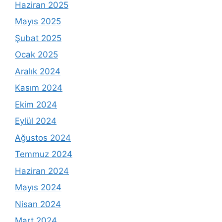
Haziran 2025
Mayıs 2025
Şubat 2025
Ocak 2025
Aralık 2024
Kasım 2024
Ekim 2024
Eylül 2024
Ağustos 2024
Temmuz 2024
Haziran 2024
Mayıs 2024
Nisan 2024
Mart 2024