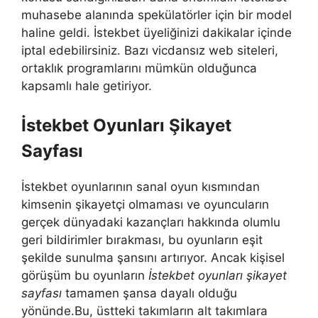
muhasebe alanında spekülatörler için bir model
haline geldi. İstekbet üyeliğinizi dakikalar içinde
iptal edebilirsiniz. Bazı vicdansız web siteleri,
ortaklık programlarını mümkün olduğunca
kapsamlı hale getiriyor.
İstekbet Oyunları Şikayet
Sayfası
İstekbet oyunlarının sanal oyun kısmından
kimsenin şikayetçi olmaması ve oyuncuların
gerçek dünyadaki kazançları hakkında olumlu
geri bildirimler bırakması, bu oyunların eşit
şekilde sunulma şansını artırıyor. Ancak kişisel
görüşüm bu oyunların
İstekbet oyunları şikayet
sayfası
tamamen şansa dayalı olduğu
yönünde.Bu, üstteki takımların alt takımlara