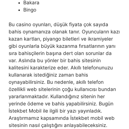
Bakara
Bingo
Bu casino oyunları, düşük fiyata çok sayıda
bahis oynamanıza olanak tanır. Oyuncuların kazı
kazan kartları, piyango biletleri ve ikramiyeler
gibi oyunlarla büyük kazanma fırsatlarının yanı
sıra bahisçilerin başına dert olan sorunlar da
var. Aslında bu yönler bir bahis sitesinin
kalitesini karakterize eder. Akıllı telefonunuzu
kullanarak istediğiniz zaman bahis
oynayabilirsiniz. Bu nedenle, akıllı telefon
özellikli web sitelerinin çoğu kullanıcısı bundan
yararlanmaktadır. Kullandığınız sitenin her
yerinde ödeme ve bahis yapabilirsiniz. Bugün
İstekbet Mobil ile ilgili bir yazı yayınladık.
Araştırmamız kapsamında İstekbet mobil web
sitesinin nasıl çalıştığını anlayabileceksiniz.