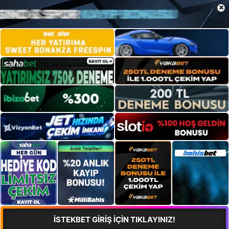
×
İSTEKBET GİRİŞ İÇİN TIKLAYINIZ!