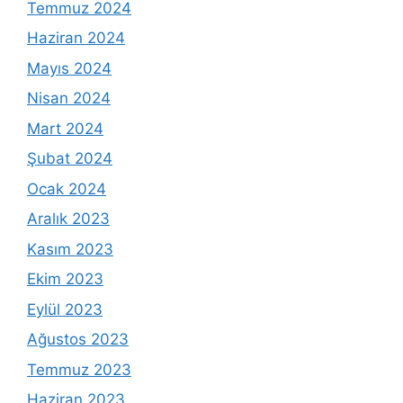
Temmuz 2024
Haziran 2024
Mayıs 2024
Nisan 2024
Mart 2024
Şubat 2024
Ocak 2024
Aralık 2023
Kasım 2023
Ekim 2023
Eylül 2023
Ağustos 2023
Temmuz 2023
Haziran 2023