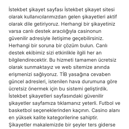
İstekbet şikayet sayfası İstekbet şikayet sitesi
olarak kullanıcılarımızdan gelen şikayetleri aktif
olarak dile getiriyoruz. Herhangi bir şikayetiniz
varsa canlı destek aracılığıyla casinonun
güvenilir adresiyle iletişime geçebilirsiniz.
Herhangi bir soruna bir çözüm bulun. Canlı
destek ekibimiz sizi etkinlikle ilgili her an
bilgilendirecektir. Bu hizmeti tamamen ücretsiz
olarak sunmaktayız ve web sitemize anında
erişmenizi sağlıyoruz. TİB yasağına cevaben
güncel adresleri, istenilen hava durumuna göre
ücretsiz önermek için bu sistemi geliştirdik.
İstekbet şikayetleri sayfasındaki güvenilir
şikayetler sayfamıza tıklamanız yeterli. Futbol ve
basketbol seçeneklerinden kaçının. Casino alanı
en yüksek kalite kategorilerine sahiptir.
Şikayetler makalemizde bir şeyler ters giderse