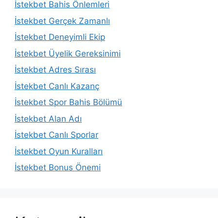
İstekbet Bahis Önlemleri
İstekbet Gerçek Zamanlı
İstekbet Deneyimli Ekip
İstekbet Üyelik Gereksinimi
İstekbet Adres Sırası
İstekbet Canlı Kazanç
İstekbet Spor Bahis Bölümü
İstekbet Alan Adı
İstekbet Canlı Sporlar
İstekbet Oyun Kuralları
İstekbet Bonus Önemi