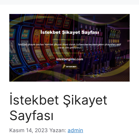
İstekbet Şikayet
Sayfası
Kasım 14, 2023
Yazarı:
admin