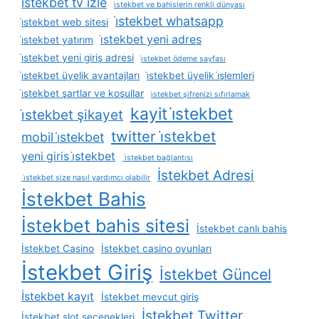
i̇stekbet tv izle
i̇stekbet ve bahislerin renkli dünyası
i̇stekbet whatsapp
i̇stekbet web sitesi
i̇stekbet yeni adres
i̇stekbet yatırım
i̇stekbet yeni giriş adresi
i̇stekbet ödeme sayfası
i̇stekbet üyelik avantajları
i̇stekbet üyelik i̇şlemleri
i̇stekbet şartlar ve koşullar
i̇stekbet şifrenizi sıfırlamak
kayit i̇stekbet
i̇stekbet şikayet
twitter i̇stekbet
mobil i̇stekbet
yeni giris i̇stekbet
i̇stekbet bağlantısı
İstekbet Adresi
i̇stekbet size nasıl yardımcı olabilir
İstekbet Bahis
İstekbet bahis sitesi
İstekbet canlı bahis
İstekbet Casino
İstekbet casino oyunları
İstekbet Giriş
İstekbet Güncel
İstekbet kayıt
İstekbet mevcut giriş
İstekbet Twitter
İstekbet slot seçenekleri