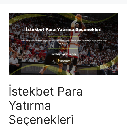
İstekbet Para
Yatırma
Seçenekleri