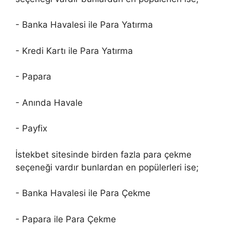
- Banka Havalesi ile Para Yatırma
- Kredi Kartı ile Para Yatırma
- Papara
- Anında Havale
- Payfix
İstekbet sitesinde birden fazla para çekme
seçeneği vardır bunlardan en popülerleri ise;
- Banka Havalesi ile Para Çekme
- Papara ile Para Çekme