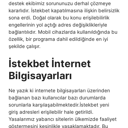
destek ekibimiz sorununuzu derhal çözmeye
kararlıdır. İstekbet kapatılmasına ilişkin belirsizlik
sona erdi. Doğal olarak bu konu erişilebilirlik
engellerinin yol açtığı adres değişiklikleriyle
bağlantılıdır. Mobil cihazlarda kullanıldığında bu
özellik, bir programa dahil edildiğinde en iyi
şekilde çalışır.
İstekbet İnternet
Bilgisayarları
Ne yazık ki internete bilgisayarları üzerinden
bağlanan bazı kullanıcılar bazı durumlarda
sorunlarla karşılaşabilmektedir.İstekbet yeni
giriş adresleri erişilebilir hale getirildi.
Yasalarımız yabancı sitelerin ülkemizde faaliyet
göstermesini kesinlikle yasaklamaktadır. Bu