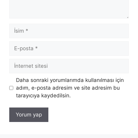
İsim
E-
posta
İnternet
sitesi
Daha sonraki yorumlarımda kullanılması için
adım, e-posta adresim ve site adresim bu
tarayıcıya kaydedilsin.