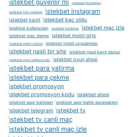
i̇stekbet güvenlir mi
i̇stekbet hizmetleri
i̇stekbet instagram
i̇stekbet hızlı i̇şlemler
i̇stekbet kaç oldu
i̇stekbet kayit
i̇stekbet maç izle
i̇stekbet kullanıcıları
i̇stekbet kullanımı
i̇stekbet mobil giriş
i̇stekbet maç izleme
i̇stekbet mobil uygulaması
i̇stekbet mobil i̇şletim
i̇stekbet nasil bir site
i̇stekbet nasıl kayıt olunur
i̇stekbet oyun sitesi
i̇stekbet oyun sağlayıcıları
i̇stekbet para yatirma
i̇stekbet para çekme
i̇stekbet promosyon
i̇stekbet promosyon kodu
i̇stekbet sitesi
i̇stekbet spor bahisleri
i̇stekbet spor bahis seçenekleri
i̇stekbet tv
i̇stekbet telegram
i̇stekbet tv canli maç
i̇stekbet tv canli maç izle