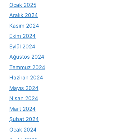
Ocak 2025
Aralık 2024
Kasım 2024
Ekim 2024
Eylül 2024
Ağustos 2024
Temmuz 2024
Haziran 2024
Mayıs 2024
Nisan 2024
Mart 2024
Şubat 2024
Ocak 2024