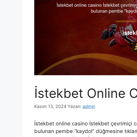
İstekbet Online 
Kasım 13, 2024
Yazarı:
admin
İstekbet online casino İstekbet çevrimiçi 
bulunan pembe “kaydol” düğmesine tıklama