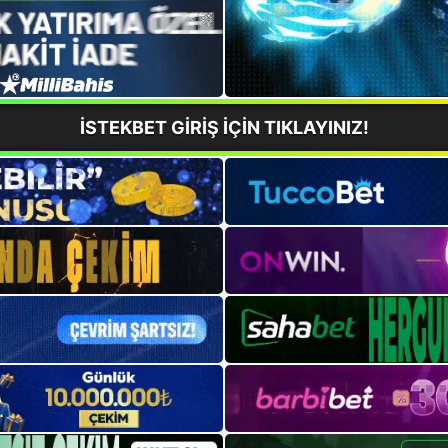
İSTEKBET GİRİŞ İÇİN TIKLAYINIZ!