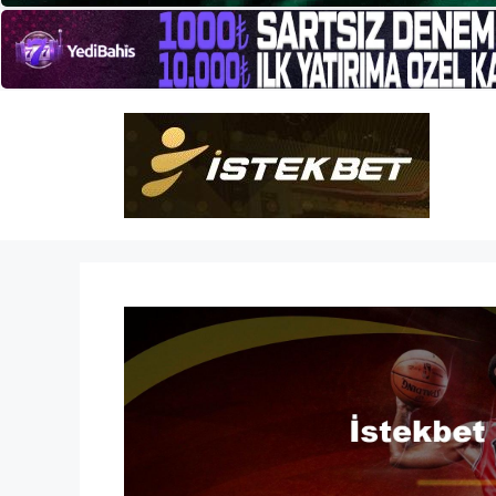
İçeriğe
atla