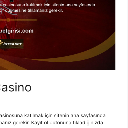
Casino
casinosuna katılmak için sitenin ana sayfasında
nız gerekir. Kayıt ol butonuna tıkladığınızda