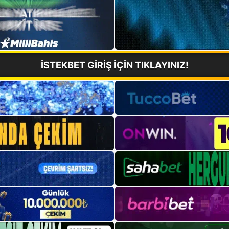
İSTEKBET GİRİŞ İÇİN TIKLAYINIZ!