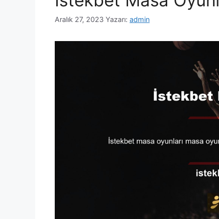
İstekbet Masa Oyunl
Aralık 27, 2023
Yazarı:
admin