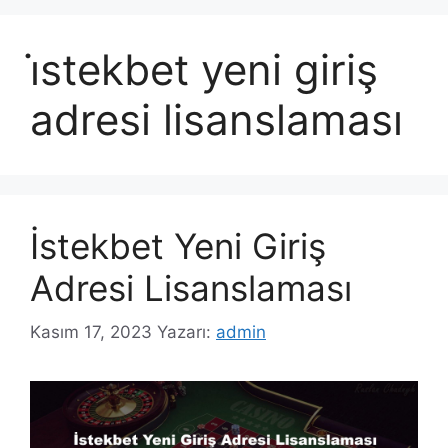
i̇stekbet yeni giriş
adresi lisanslaması
İstekbet Yeni Giriş
Adresi Lisanslaması
Kasım 17, 2023
Yazarı:
admin