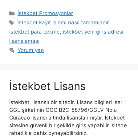
Kategoriler
İstekbet Promosyonlar
Etiketler
i̇stekbet kayıt i̇şlemi nasıl tamamlanır
,
i̇stekbet para çekme
,
i̇stekbet yeni giriş adresi
lisanslaması
Yorum yap
İstekbet Lisans
İstekbet, lisanslı bir sitedir. Lisans bilgileri ise;
GGL şirketinin GGC B2C-58796/GGLV Nolu
Curacao lisansı altında lisanslanmıştır. İstekbet
sitesine güvenli bir şekilde giriş yapabilir, sitede
rahatlıkla bahis oynayabilirsiniz.