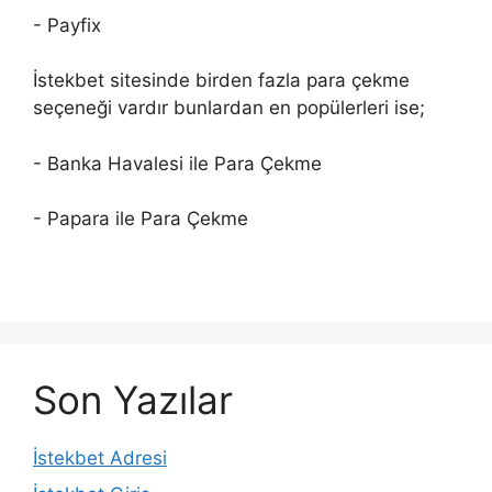
- Payfix
İstekbet sitesinde birden fazla para çekme
seçeneği vardır bunlardan en popülerleri ise;
- Banka Havalesi ile Para Çekme
- Papara ile Para Çekme
Son Yazılar
İstekbet Adresi