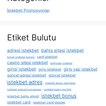
İstekbet Promosyonlar
Etiket Bulutu
adresi i̇stekbet
bahis sitesi i̇stekbet
canli i̇stekbet
büyük i̇stekbet kuponu
casino sitesi i̇stekbet
doğrudan i̇stekbet
girisi i̇stekbet
giris yap i̇stekbet
giris i̇stekbet
güncel adresi i̇stekbet
güncel i̇stekbet
i̇stekbet adres
i̇stekbet adresi doğrudan
i̇stekbet android uygulaması
i̇stekbet bahis çeşitliği
i̇stekbet bonus
i̇stekbet bahis şirketi
i̇stekbet canli
i̇stekbet canli destek