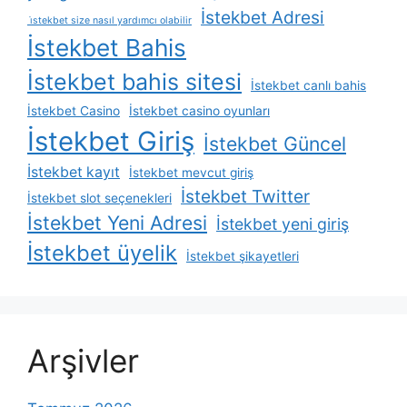
İstekbet Adresi
i̇stekbet size nasıl yardımcı olabilir
İstekbet Bahis
İstekbet bahis sitesi
İstekbet canlı bahis
İstekbet Casino
İstekbet casino oyunları
İstekbet Giriş
İstekbet Güncel
İstekbet kayıt
İstekbet mevcut giriş
İstekbet Twitter
İstekbet slot seçenekleri
İstekbet Yeni Adresi
İstekbet yeni giriş
İstekbet üyelik
İstekbet şikayetleri
Arşivler