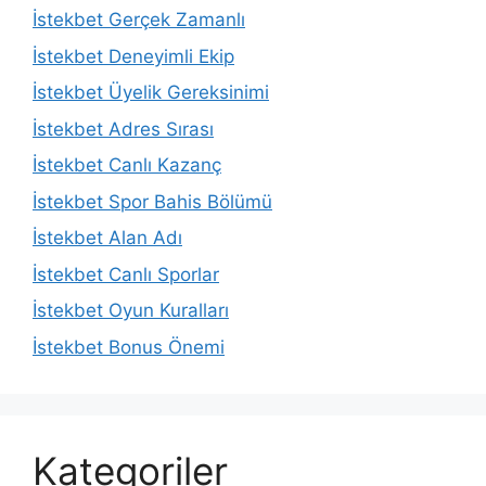
İstekbet Gerçek Zamanlı
İstekbet Deneyimli Ekip
İstekbet Üyelik Gereksinimi
İstekbet Adres Sırası
İstekbet Canlı Kazanç
İstekbet Spor Bahis Bölümü
İstekbet Alan Adı
İstekbet Canlı Sporlar
İstekbet Oyun Kuralları
İstekbet Bonus Önemi
Kategoriler