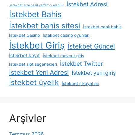
İstekbet Adresi
i̇stekbet size nasıl yardımcı olabilir
İstekbet Bahis
İstekbet bahis sitesi
İstekbet canlı bahis
İstekbet Casino
İstekbet casino oyunları
İstekbet Giriş
İstekbet Güncel
İstekbet kayıt
İstekbet mevcut giriş
İstekbet Twitter
İstekbet slot seçenekleri
İstekbet Yeni Adresi
İstekbet yeni giriş
İstekbet üyelik
İstekbet şikayetleri
Arşivler
Temmuz 2026