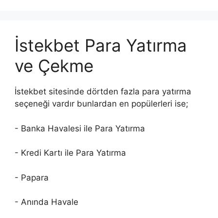
İstekbet Para Yatırma
ve Çekme
İstekbet sitesinde dörtden fazla para yatırma
seçeneği vardır bunlardan en popülerleri ise;
- Banka Havalesi ile Para Yatırma
- Kredi Kartı ile Para Yatırma
- Papara
- Anında Havale