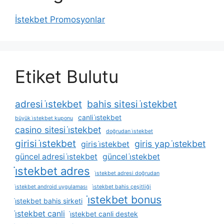
İstekbet Promosyonlar
Etiket Bulutu
adresi i̇stekbet
bahis sitesi i̇stekbet
canli i̇stekbet
büyük i̇stekbet kuponu
casino sitesi i̇stekbet
doğrudan i̇stekbet
girisi i̇stekbet
giris yap i̇stekbet
giris i̇stekbet
güncel adresi i̇stekbet
güncel i̇stekbet
i̇stekbet adres
i̇stekbet adresi doğrudan
i̇stekbet android uygulaması
i̇stekbet bahis çeşitliği
i̇stekbet bonus
i̇stekbet bahis şirketi
i̇stekbet canli
i̇stekbet canli destek