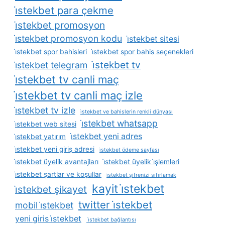
i̇stekbet para çekme
i̇stekbet promosyon
i̇stekbet promosyon kodu
i̇stekbet sitesi
i̇stekbet spor bahisleri
i̇stekbet spor bahis seçenekleri
i̇stekbet tv
i̇stekbet telegram
i̇stekbet tv canli maç
i̇stekbet tv canli maç izle
i̇stekbet tv izle
i̇stekbet ve bahislerin renkli dünyası
i̇stekbet whatsapp
i̇stekbet web sitesi
i̇stekbet yeni adres
i̇stekbet yatırım
i̇stekbet yeni giriş adresi
i̇stekbet ödeme sayfası
i̇stekbet üyelik avantajları
i̇stekbet üyelik i̇şlemleri
i̇stekbet şartlar ve koşullar
i̇stekbet şifrenizi sıfırlamak
kayit i̇stekbet
i̇stekbet şikayet
twitter i̇stekbet
mobil i̇stekbet
yeni giris i̇stekbet
i̇stekbet bağlantısı