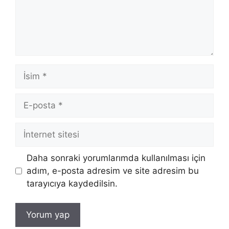
İsim
E-
posta
İnternet
sitesi
Daha sonraki yorumlarımda kullanılması için
adım, e-posta adresim ve site adresim bu
tarayıcıya kaydedilsin.