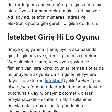
doldurduğunuzdan ve doğru girdiğinizden emin
olun. Üyelik formunu doldurmak ilk adımınızdır.
Ad, soy ad, telefon numarası, adres ve
elektronik posta gibi gerekli bilgileri doldurun.
İstekbet Giriş Hi Lo Oyunu
Siteye giriş yapma işlemi, üyelik aşamasında
giriş bilgilerinizi ve şifrenizi girmenizi gerektirir.
Web sitesinde tarih, televizyon şovları ve
filmlerin yanı sıra korku oyunları temalı slotlar da
bulunuyor. Bu oyunlarda simgeler hikayelere
dayalı karakterdir.
İstekbet
Üyelik
İstekbet giriş
hi lo oyunu
formunu doldurduktan sonra kayıt ol
butonuna tıklayın, onayınız otomatik olarak
onaylanacaktır.Hesabınızın aktif kullanımını
onaylamak için bir e-posta gönderilerek