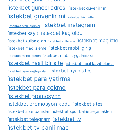
i̇stekbet güncel adresi
i̇stekbet güvenilir mi
i̇stekbet güvenlir mi
i̇stekbet hizmetleri
i̇stekbet instagram
i̇stekbet hızlı i̇şlemler
i̇stekbet kaç oldu
i̇stekbet kayit
i̇stekbet maç izle
i̇stekbet kullanıcıları
i̇stekbet kullanımı
i̇stekbet mobil giriş
i̇stekbet maç izleme
i̇stekbet mobil uygulaması
i̇stekbet mobil i̇şletim
i̇stekbet nasil bir site
i̇stekbet nasıl kayıt olunur
i̇stekbet oyun sitesi
i̇stekbet oyun sağlayıcıları
i̇stekbet para yatirma
i̇stekbet para çekme
i̇stekbet promosyon
i̇stekbet promosyon kodu
i̇stekbet sitesi
i̇stekbet spor bahisleri
i̇stekbet spor bahis seçenekleri
i̇stekbet tv
i̇stekbet telegram
i̇stekbet tv canli maç