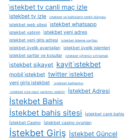
i̇stekbet tv canli maç izle
i̇stekbet tv izle
i̇stekbet ve bahislerin renkli dünyası
i̇stekbet whatsapp
i̇stekbet web sitesi
i̇stekbet yeni adres
i̇stekbet yatırım
i̇stekbet yeni giriş adresi
i̇stekbet ödeme sayfası
i̇stekbet üyelik avantajları
i̇stekbet üyelik i̇şlemleri
i̇stekbet şartlar ve koşullar
i̇stekbet şifrenizi sıfırlamak
kayit i̇stekbet
i̇stekbet şikayet
twitter i̇stekbet
mobil i̇stekbet
yeni giris i̇stekbet
i̇stekbet bağlantısı
İstekbet Adresi
i̇stekbet size nasıl yardımcı olabilir
İstekbet Bahis
İstekbet bahis sitesi
İstekbet canlı bahis
İstekbet Casino
İstekbet casino oyunları
İstekbet Giriş
İstekbet Güncel